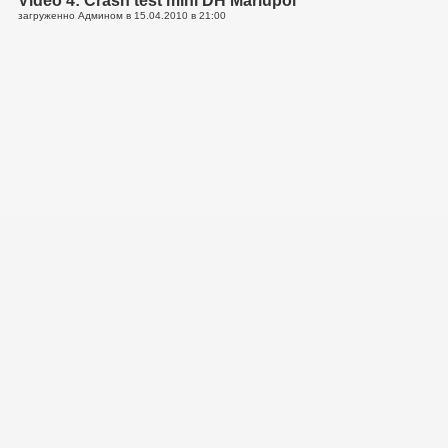
Video 4: Crash test mini DH Mariupol
загруженно Админом в
15.04.2010 в 21:00